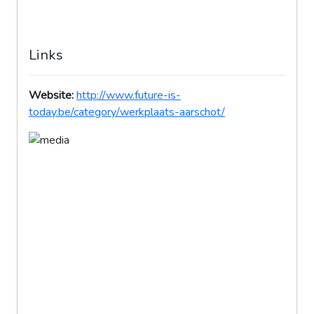
Links
Website:
http://www.future-is-
today.be/category/werkplaats-aarschot/
Previous
Next