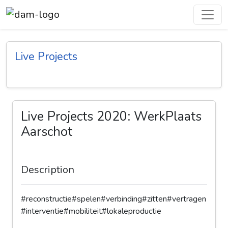
Live Projects
Live Projects 2020: WerkPlaats
Aarschot
Description
#reconstructie#spelen#verbinding#zitten#vertragen
#interventie#mobiliteit#lokaleproductie